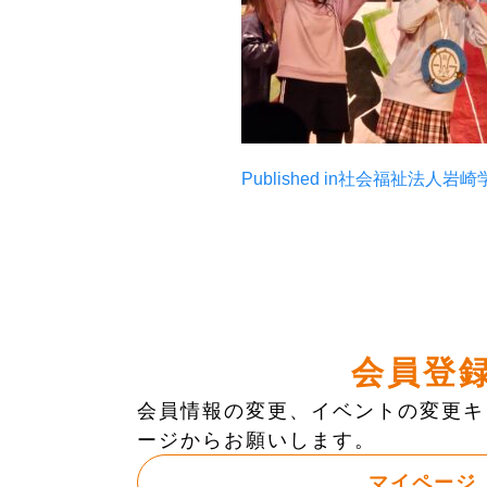
投
Published in
社会福祉法人岩崎
稿
ナ
ビ
ゲ
会員登
ー
会員情報の変更、イベントの変更キ
ージからお願いします。
シ
マイページ