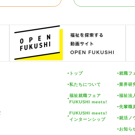
トップ
就職フ
私たちについて
業界研
福祉就職フェア
福祉法
FUKUSHI meets!
先輩職
FUKUSHI meets!
室
就活ノ
インターンシップ
お知ら