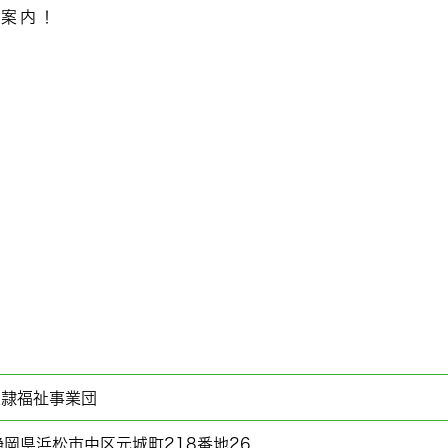
ご案内！
聖隷福祉事業団
6 静岡県浜松市中区元城町218番地26