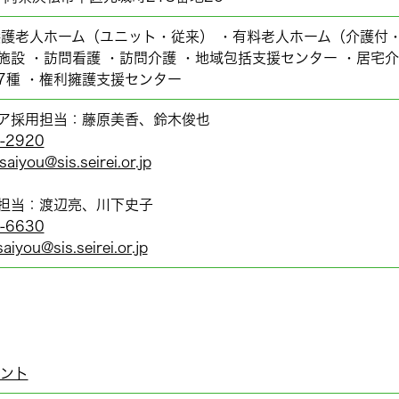
養護老人ホーム（ユニット・従来） ・有料老人ホーム（介護付・
施設 ・訪問看護 ・訪問介護 ・地域包括支援センター ・居宅
7種 ・権利擁護支援センター
ア採用担当：藤原美香、鈴木俊也
-2920
saiyou@sis.seirei.or.jp
担当：渡辺亮、川下史子
-6630
aiyou@sis.seirei.or.jp
ウント