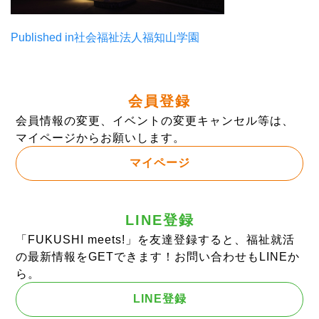
ャ
ッ
投
Published in
社会福祉法人福知山学園
チ
稿
画
像.png)
ナ
会員登録
ビ
会員情報の変更、イベントの変更キャンセル等は、
ゲ
マイページからお願いします。
ー
マイページ
シ
ョ
LINE登録
ン
「FUKUSHI meets!」を友達登録すると、福祉就活
の最新情報をGETできます！お問い合わせもLINEか
ら。
LINE登録