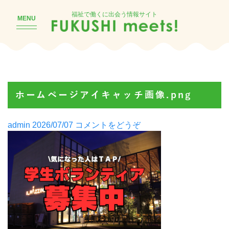
福祉で働くに出会う情報サイト
MENU
ホームページアイキャッチ画像.png
Posted
(ホ
admin
2026/07/07
コメントをどうぞ
by
ー
ム
ペ
ー
ジ
ア
イ
キ