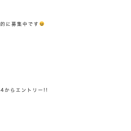
極的に募集中です
24
からエントリー
!!