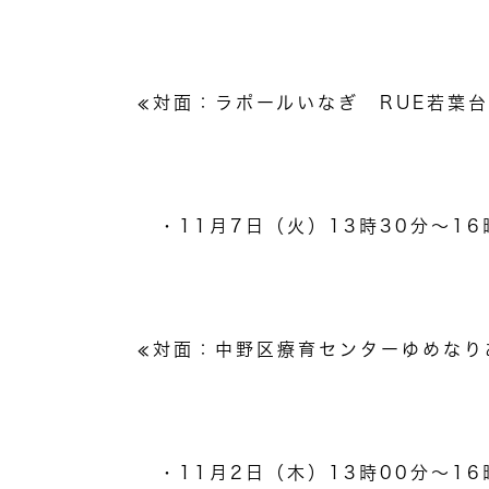
≪対面：ラポールいなぎ
RUE
若葉台
・
11
月
7
日（火）
13
時
30
分～
16
≪対面：中野区療育センターゆめなり
・
11
月
2
日（木）
13
時
00
分～
16