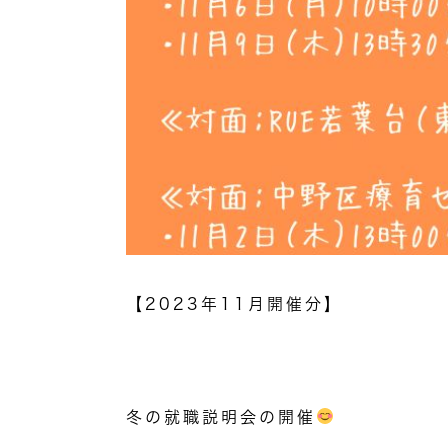
【
2023
年
11
月開催分】
冬の就職説明会の開催