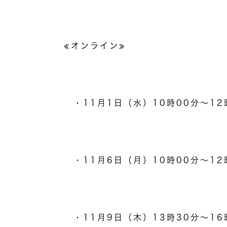
≪オンライン≫
・
11
月
1
日（水）
10
時
00
分～
12
・
11
月
6
日（月）
10
時
00
分～
12
・
11
月
9
日（木）
13
時
30
分～
16