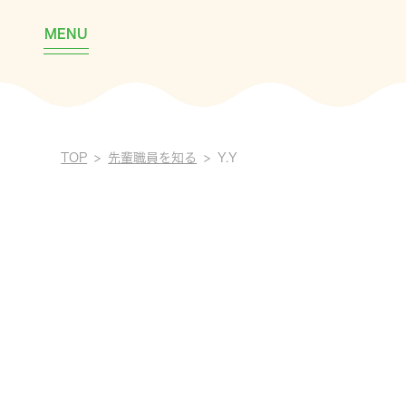
MENU
TOP
先輩職員を知る
Y.Y