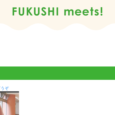
(☆
どうぞ
画
像
1
小.jpg)