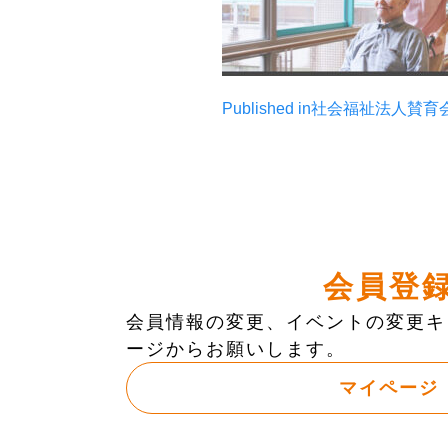
投
Published in
社会福祉法人賛育
稿
ナ
ビ
ゲ
会員登
ー
会員情報の変更、イベントの変更キ
ージからお願いします。
シ
マイページ
ョ
ン