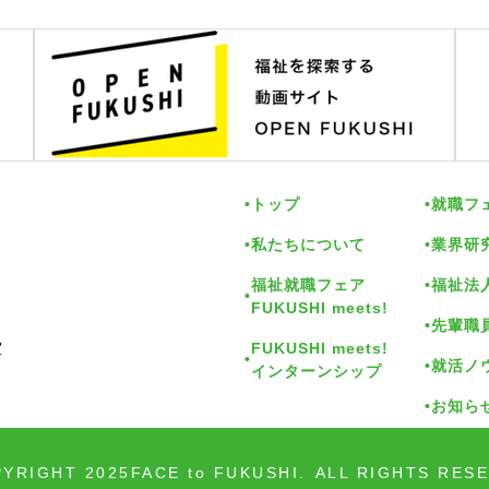
トップ
就職フ
私たちについて
業界研
福祉就職フェア
福祉法
FUKUSHI meets!
先輩職
FUKUSHI meets!
室
就活ノ
インターンシップ
お知ら
YRIGHT 2025
FACE to FUKUSHI.
ALL RIGHTS RES