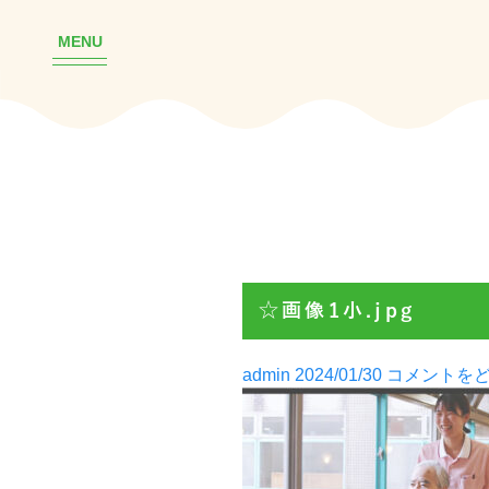
MENU
☆画像1小.jpg
Posted
admin
2024/01/30
コメントを
by