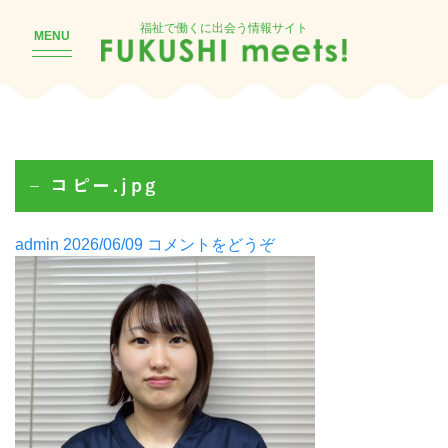
福祉で働くに出会う情報サイト
MENU
– コピー.jpg
Posted
(–
admin
2026/06/09
コメントをどうぞ
by
コ
ピ
ー.jpg)