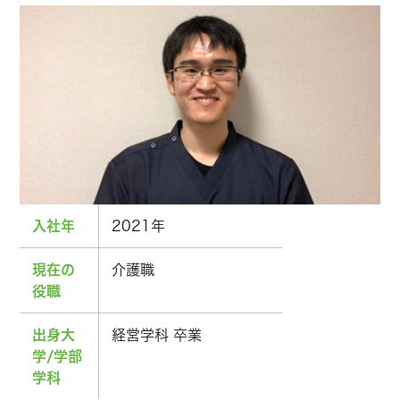
入社年
2021年
現在の
介護職
役職
出身大
経営学科 卒業
学/学部
学科