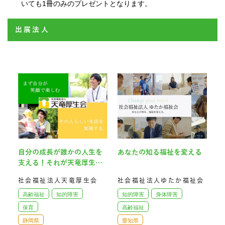
いても1冊のみのプレゼントとなります。
出展法人
自分の成長が誰かの人生を
あなたの知る福祉を変える
支える！それが天竜厚生会
です！
社会福祉法人天竜厚生会
社会福祉法人ゆたか福祉会
高齢福祉
知的障害
知的障害
身体障害
保育
高齢福祉
静岡県
愛知県