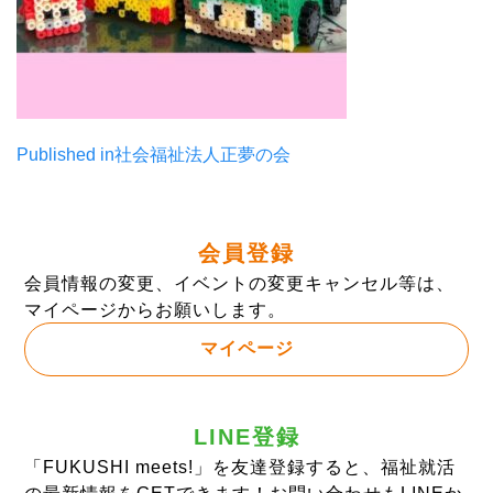
投
Published in
社会福祉法人正夢の会
稿
ナ
会員登録
ビ
会員情報の変更、イベントの変更キャンセル等は、
ゲ
マイページからお願いします。
ー
マイページ
シ
ョ
LINE登録
ン
「FUKUSHI meets!」を友達登録すると、福祉就活