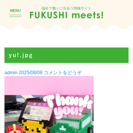
福祉で働くに出会う情報サイト
MENU
yu!.jpg
Posted
(yu!.jpg)
admin
2025/08/08
コメントをどうぞ
by