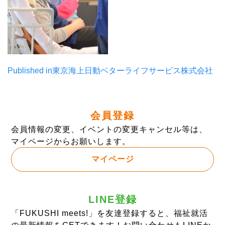
投
Published in
東京海上日動ベターライフサービス株式会社
稿
ナ
会員登録
ビ
会員情報の変更、イベントの変更キャンセル等は、
ゲ
マイページからお願いします。
ー
マイページ
シ
ョ
LINE登録
ン
「FUKUSHI meets!」を友達登録すると、福祉就活