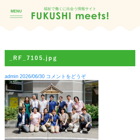
福祉で働くに出会う情報サイト
MENU
_RF_7105.jpg
Posted
(_RF_7105.jpg)
admin
2026/06/30
コメントをどうぞ
by