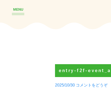
MENU
entry-f2f-event_
Posted
(e
2025/10/30
コメントをどうぞ
by
f2
e
1)