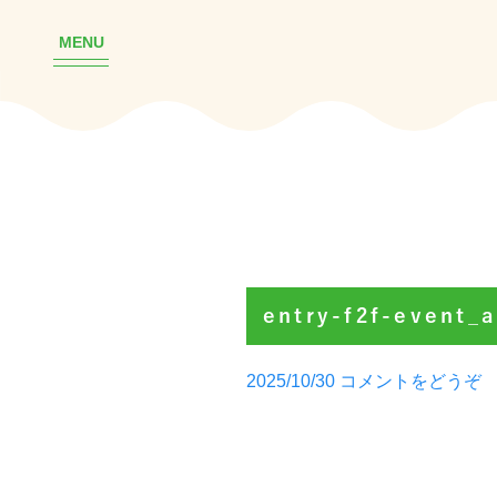
MENU
entry-f2f-event_
Posted
(e
2025/10/30
コメントをどうぞ
by
f2
e
1)