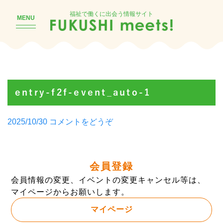
福祉で働くに出会う情報サイト
MENU
entry-f2f-event_auto-1
Posted
(entry-
2025/10/30
コメントをどうぞ
by
f2f-
event_auto-
1)
会員登録
会員情報の変更、イベントの変更キャンセル等は、
マイページからお願いします。
マイページ