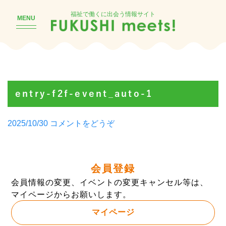
福祉で働くに出会う情報サイト
MENU
entry-f2f-event_auto-1
Posted
(entry-
2025/10/30
コメントをどうぞ
by
f2f-
event_auto-
1)
会員登録
会員情報の変更、イベントの変更キャンセル等は、
マイページからお願いします。
マイページ